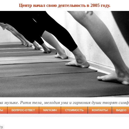
Центр начал свою деятельность в 2005 году.
на музыке. Ритм тела, мелодия ума и гармония души творят сим
ТЫ
ВОПРОС-ОТВЕТ
МАГАЗИН
СТОИМОСТЬ
КОНТАКТЫ
ВИДЕО
у.